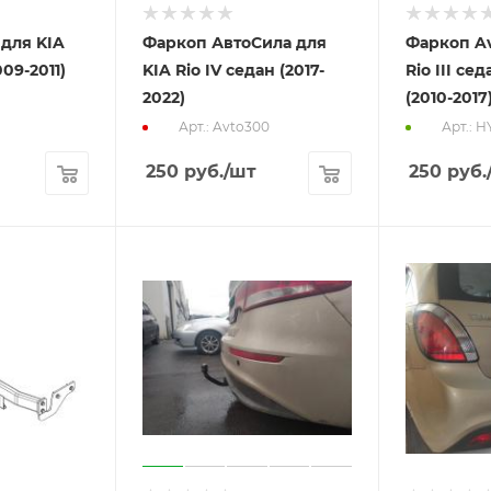
 для KIA
Фаркоп АвтоСила для
Фаркоп Av
009-2011)
KIA Rio IV седан (2017-
Rio III се
2022)
(2010-2017
Арт.: Avto300
Арт.: H
250
руб.
/шт
250
руб.