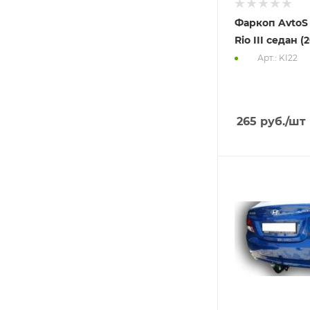
Фаркоп AvtoS
Rio III седан (2
Арт.: KI22
265
руб.
/шт