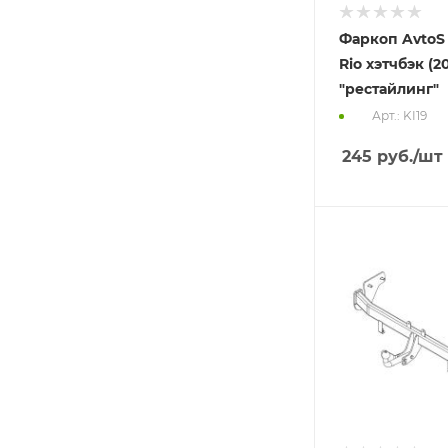
Фаркоп AvtoS
Rio хэтчбэк (2
"рестайлинг"
Арт.: KI19
245
руб.
/шт