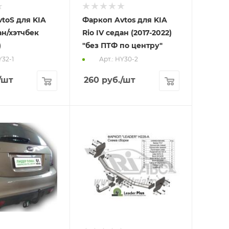
toS для KIA
Фаркоп Avtos для KIA
дан/хэтчбек
Rio IV седан (2017-2022)
)
"без ПТФ по центру"
Y32-1
Арт.: HY30-2
/шт
260
руб.
/шт