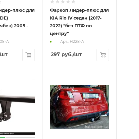
идер-плюс для
Фаркоп Лидер-плюс для
(DE)
KIA Rio IV седан (2017-
чбек) 2005 -
2022) "без ПТФ по
центру"
108-A
Арт.: H228-A
/шт
297
руб.
/шт