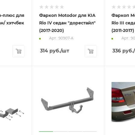
-плюс для
Фаркоп Motodor для KIA
Фаркоп Mo
дан/ хэтчбек
Rio IV седан "дорестайл"
Rio III се
(2017-2020)
(2011-2017)
Арт.: 90907-A
Арт.: 9
314
руб.
/шт
336
руб.