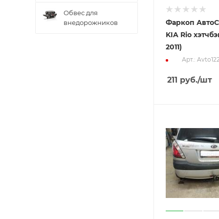
Обвес для
Фаркоп АвтоС
внедорожников
KIA Rio хэтчбэ
2011)
Арт.: Avto12
211
руб.
/шт