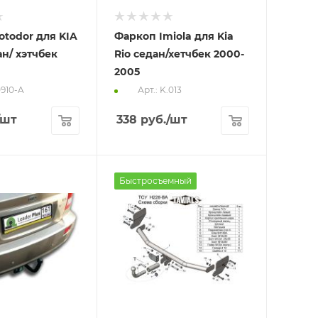
todor для KIA
Фаркоп Imiola для Kia
дан/ хэтчбек
Rio седан/хетчбек 2000-
2005
0910-A
Арт.: K.013
/шт
338
руб.
/шт
Быстросъемный