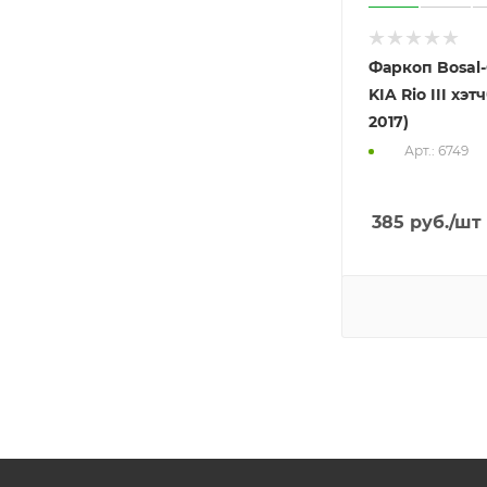
Фаркоп Bosal-
KIA Rio III хэтч
2017)
Арт.: 6749
385
руб.
/шт