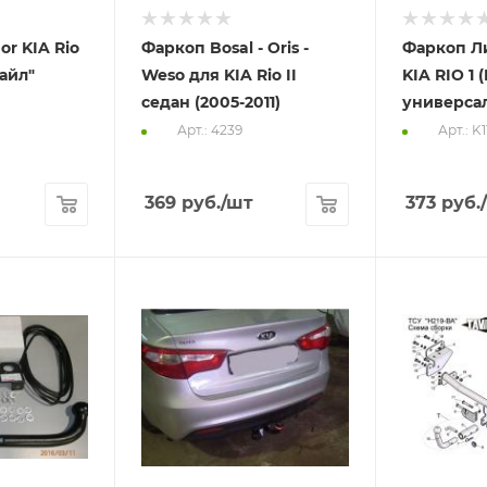
r KIA Rio
Фаркоп Bosal - Oris -
Фаркоп Л
тайл"
Weso для KIA Rio II
KIA RIO 1 
седан (2005-2011)
универсал
Арт.: 4239
Арт.: K
369
руб.
/шт
373
руб.