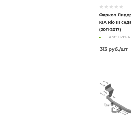
Фаркоп Лидер
KIA Rio III се
(2011-2017)
Арт.: H219-A
313
руб.
/шт