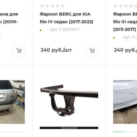
ила для
Фаркоп BERG для KIA
Фаркоп B
к (2009-
Rio IV седан (2017-2022)
Rio III се
(2011-2017)
Арт.: F.2311.001-1
2
Арт.: F.
240
руб.
/шт
240
руб.