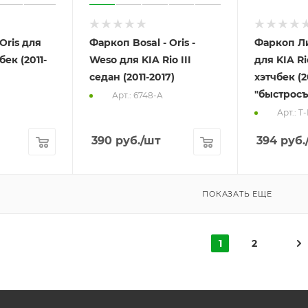
Oris для
Фаркоп Bosal - Oris -
Фаркоп Л
бек (2011-
Weso для KIA Rio III
для KIA Ri
седан (2011-2017)
хэтчбек (2
"быстрос
Арт.: 6748-A
Арт.: T
390
руб.
/шт
394
руб.
ПОКАЗАТЬ ЕЩЕ
1
2