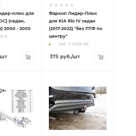
идер-плюс для
Фаркоп Лидер-Плюс
(DC) (седан,
для KIA Rio IV седан
) 2000 - 2005
(2017-2022) "без ПТФ по
центру"
113-A
Арт.: T-H228-BA
/шт
375
руб.
/шт