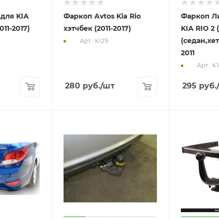
 для KIA
Фаркоп Avtos Kia Rio
Фаркоп Л
011-2017)
хэтчбек (2011-2017)
KIA RIO 2 
(седан,хет
Арт.: KI29
2011
Арт.: K
280
руб.
/шт
295
руб.