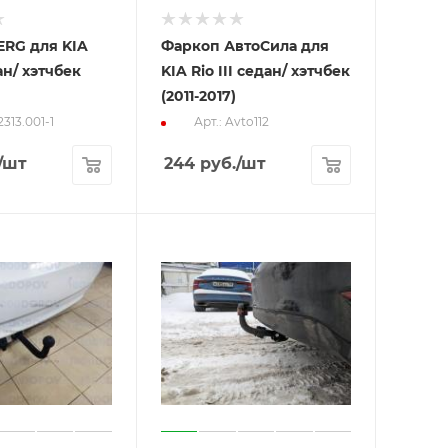
ERG для KIA
Фаркоп АвтоСила для
дан/ хэтчбек
KIA Rio III седан/ хэтчбек
(2011-2017)
2313.001-1
Арт.: Avto112
/шт
244
руб.
/шт