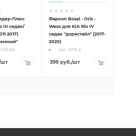
идер-Плюс
Фаркоп Bosal - Oris -
o III седан/
Weso для KIA Rio IV
011-2017)
седан "дорестайл" (2017-
ъемный"
2020)
-H219-BA
Арт.: 6759-A
/шт
399
руб.
/шт