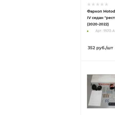
Фаркоп Motodo
IV седан "рес
(2020-2022)
Арт.: 91013-A
352
руб.
/шт