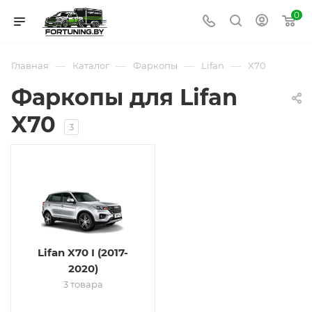
0
—
—
—
—
Главная
Каталог
Фаркопы
Lifan
X70
Фаркопы для Lifan
X70
3
Lifan X70 I (2017-
2020)
3 товара