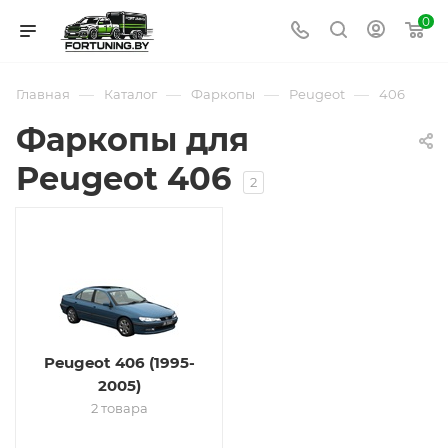
0
—
—
—
—
Главная
Каталог
Фаркопы
Peugeot
406
Фаркопы для
Peugeot 406
2
Peugeot 406 (1995-
2005)
2 товара