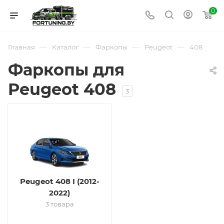
0
—
—
—
—
Главная
Каталог
Фаркопы
Peugeot
408
Фаркопы для
Peugeot 408
3
Peugeot 408 I (2012-
2022)
3 товара