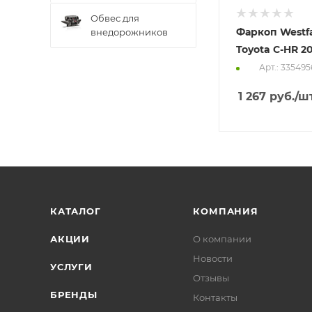
Обвес для
Фаркоп Westfa
внедорожников
Toyota C-HR 20
Арт.: 33549
1 267
руб.
/ш
КАТАЛОГ
КОМПАНИЯ
АКЦИИ
О компании
Новости
УСЛУГИ
Отзывы
БРЕНДЫ
Контакты