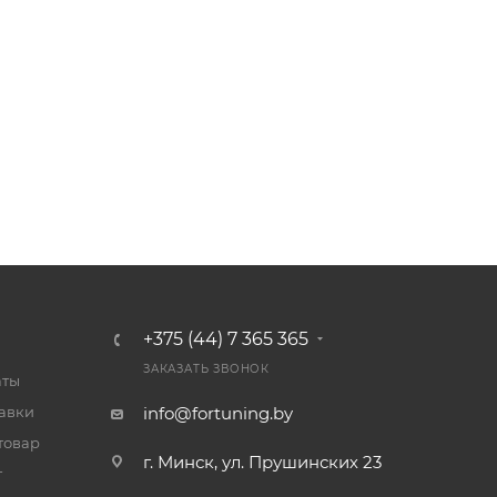
+375 (44) 7 365 365
ЗАКАЗАТЬ ЗВОНОК
аты
тавки
info@fortuning.by
товар
г. Минск, ул. Прушинских 23
т