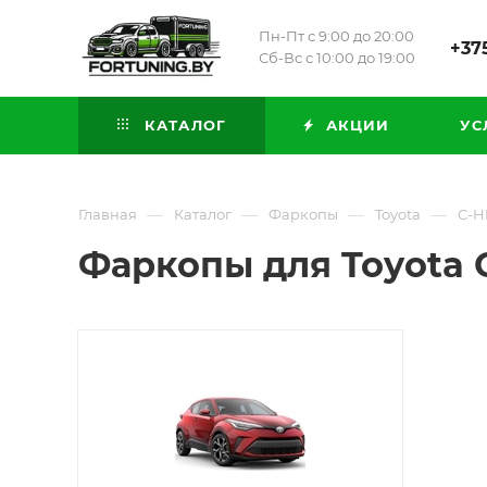
Пн-Пт с 9:00 до 20:00
+375
Сб-Вс с 10:00 до 19:00
КАТАЛОГ
АКЦИИ
УС
—
—
—
—
Главная
Каталог
Фаркопы
Toyota
C-H
Фаркопы для Toyota 