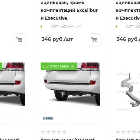
оцинкован, кроме
оцинкова
комплектаций Excalibur
комплекта
и Executive.
и Executiv
Арт.: 92527-FE-4
Арт.: 9
346
руб.
/шт
346
руб.
Быстросъемный