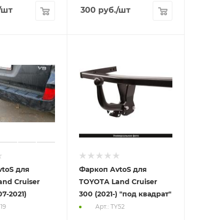
/шт
300
руб.
/шт
toS для
Фаркоп AvtoS для
nd Cruiser
TOYOTA Land Cruiser
07-2021)
300 (2021-) "под квадрат"
Y19
Арт.: TY52