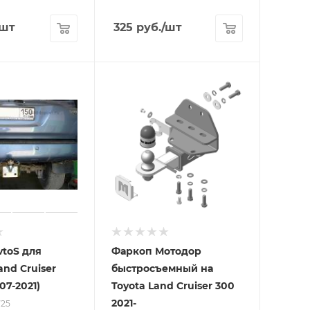
/шт
325
руб.
/шт
toS для
Фаркоп Мотодор
nd Cruiser
быстросъемный на
007-2021)
Toyota Land Cruiser 300
2021-
Y25