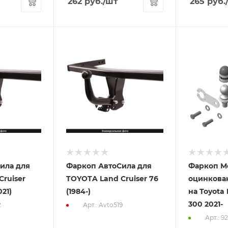
262
руб.
/шт
265
руб.
ила для
Фаркоп АвтоСила для
Фаркоп М
ruiser
TOYOTA Land Cruiser 76
оцинкова
021)
(1984-)
на Toyota 
300 2021-
2
Арт.: Avto519
Арт.: 9