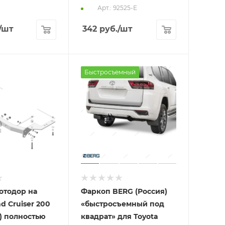
Арт.: 92525-E
/шт
342
руб.
/шт
Быстросъемный
отодор на
Фаркоп BERG (Россия)
d Cruiser 200
«быстросъемный под
5) полностью
квадрат» для Toyota