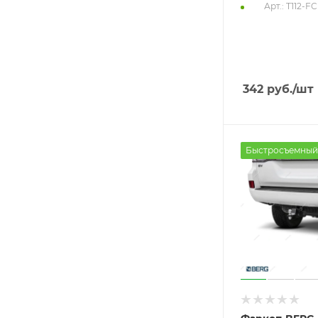
Арт.: T112-FC
342
руб.
/шт
Быстросъемный