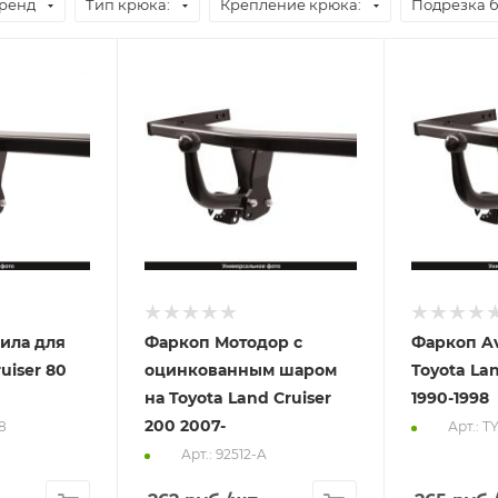
ренд
Тип крюка:
Крепление крюка:
Подрезка 
ила для
Фаркоп Мотодор с
Фаркоп Av
uiser 80
оцинкованным шаром
Toyota Lan
на Toyota Land Cruiser
1990-1998
200 2007-
8
Арт.: T
Арт.: 92512-A