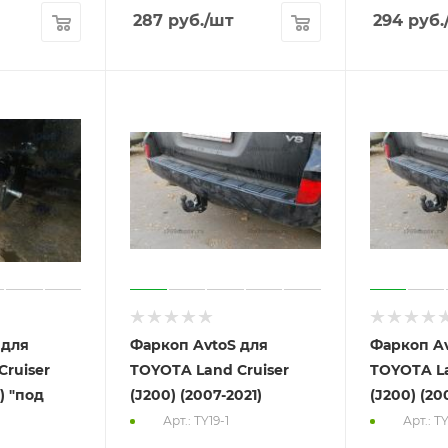
287
руб.
/шт
294
руб.
 для
Фаркоп AvtoS для
Фаркоп Av
ruiser
TOYOTA Land Cruiser
TOYOTA La
) "под
(J200) (2007-2021)
(J200) (20
Арт.: TY19-1
Арт.: T