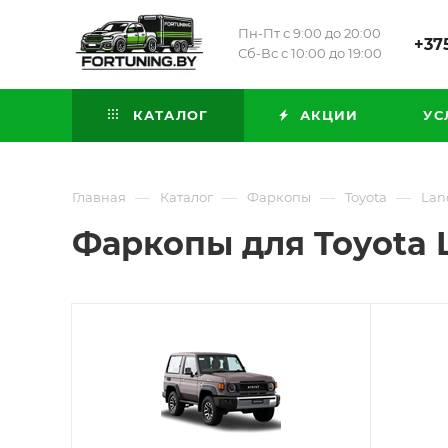
Пн-Пт с 9:00 до 20:00
+375
Сб-Вс с 10:00 до 19:00
КАТАЛОГ
АКЦИИ
УС
—
—
—
—
Главная
Каталог
Фаркопы
Toyota
Lan
Фаркопы для Toyota L