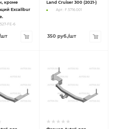
н, кроме
Land Cruiser 300 (2021-)
ций Excalibur
Арт.: F.5716.001
e.
2527-FE-6
/шт
350
руб.
/шт