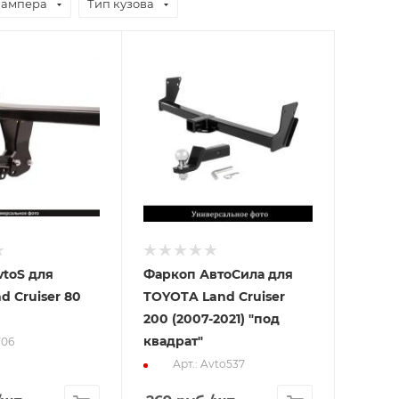
бампера
Тип кузова
toS для
Фаркоп АвтоСила для
d Cruiser 80
TOYOTA Land Cruiser
200 (2007-2021) "под
квадрат"
Y06
Арт.: Avto537