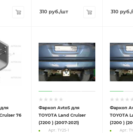
310
руб.
/шт
310
руб.
 для
Фаркоп AvtoS для
Фаркоп Av
ruiser 76
TOYOTA Land Cruiser
TOYOTA La
(J200 ) (2007-2021)
(J200 ) (2
Арт.: TY25-1
Арт.: T