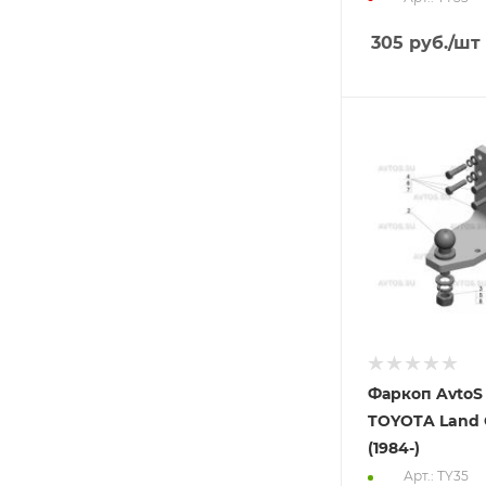
305
руб.
/шт
Фаркоп AvtoS
TOYOTA Land C
(1984-)
Арт.: TY35