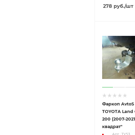
278
руб.
/шт
Фаркоп AvtoS
TOYOTA Land C
200 (2007-2021
квадрат"
Арт.: TY53