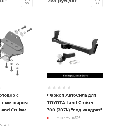
/шт
269
руб.
/шт
отодор с
Фаркоп АвтоСила для
нным шаром
TOYOTA Land Cruiser
Land Cruiser
300 (2021-) "под квадрат"
Арт.: Avto536
2524-FE