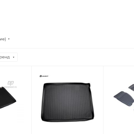
ие)
ренд