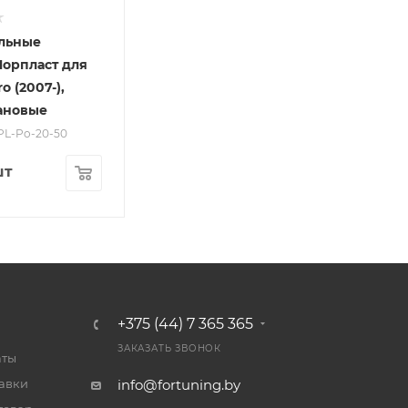
льные
орпласт для
o (2007-),
ановые
NPL-Po-20-50
шт
+375 (44) 7 365 365
ЗАКАЗАТЬ ЗВОНОК
аты
тавки
info@fortuning.by