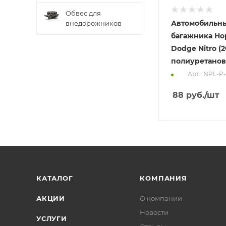
Обвес для
Автомобильн
внедорожников
багажника Но
Dodge Nitro (2
полиуретано
Арт.: NPL-P
88
руб.
/шт
КАТАЛОГ
КОМПАНИЯ
АКЦИИ
О компании
Новости
УСЛУГИ