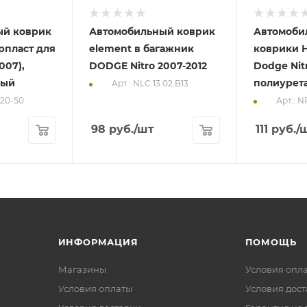
ый коврик
Автомобильный коврик
Автомоби
рпласт для
element в багажник
коврики Н
007),
DODGE Nitro 2007-2012
Dodge Nitr
вый
полиурет
Арт.: NLC.13.02.B13
-20-50
Арт.: 
98
руб.
/шт
111
руб.
/
ИНФОРМАЦИЯ
ПОМОЩЬ
Магазины
Условия опл
Условия оплаты
Условия дос