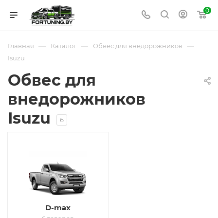
0
—
—
—
Главная
Каталог
Обвес для внедорожников
Isuzu
Обвес для
внедорожников
Isuzu
6
D-max