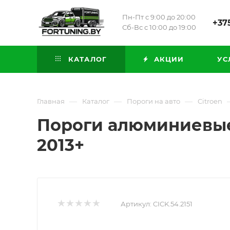
Пн-Пт с 9:00 до 20:00
+375
Сб-Вс с 10:00 до 19:00
КАТАЛОГ
АКЦИИ
УС
—
—
—
Главная
Каталог
Пороги на авто
Citroen
Пороги алюминиевые (
2013+
Артикул:
CICK.54.2151