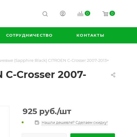
0
0
СОТРУДНИЧЕСТВО
КОНТАКТЫ
вые (Sapphire Black) CITROEN C-Crosser 2007-2013+
 C-Crosser 2007-
925
руб.
/шт
Нашли дешевле? Сделаем скидку!