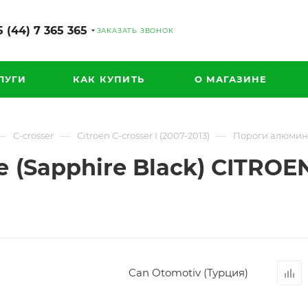
 (44) 7 365 365
ЗАКАЗАТЬ ЗВОНОК
ЛУГИ
КАК КУПИТЬ
О МАГАЗИНЕ
—
—
—
C-crosser
Citroen C-crosser I (2007-2013)
Пороги алюминие
Sapphire Black) CITROEN
Can Otomotiv (Турция)