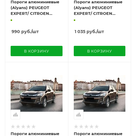
Пороги алюминиевые
Пороги алюминиевые
(Alyans) PEUGEOT
(Alyans) PEUGEOT
EXPERT/ CITROEN
EXPERT/ CITROEN
JUMPY/TOYOTA
JUMPY/TOYOTA
PROACE 2017+ длинная
PROACE 2017+
база 240sm
короткая база 212 см
990
руб.
/шт
1 035
руб.
/шт
В КОРЗИНУ
В КОРЗИНУ
Пороги алюминиевые
Пороги алюминиевые