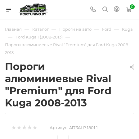
0
—
—
—
—
Главная
Каталог
Пороги на авто
Ford
Kuga
—
—
Ford Kuga I (2008-2013)
Пороги алюминиевые Rival "Premium" для Ford Kuga 2008-
2013
Пороги
алюминиевые Rival
"Premium" для Ford
Kuga 2008-2013
Артикул:
A173ALP.1801.1