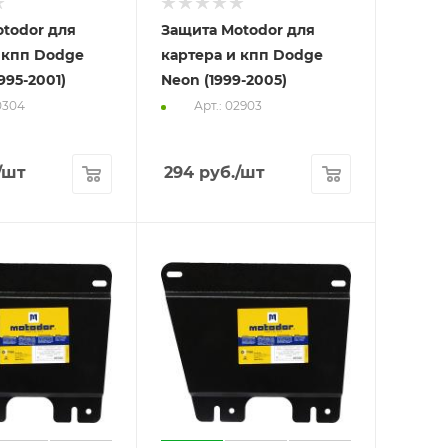
todor для
Защита Motodor для
 кпп Dodge
картера и кпп Dodge
995-2001)
Neon (1999-2005)
0304
Арт.: 02903
/шт
294
руб.
/шт