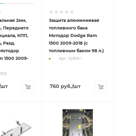
альная 2мм,
Защита алюминиевая
, Переднего
топливного бака
циала, КПП,
Мотодор Dodge Ram
, Разд.
1500 2009-2018 (с
 Мотодор
топливным баком 98 л.)
 1500 2009-
Арт.: 32903-1
2905
/шт
760
руб.
/шт