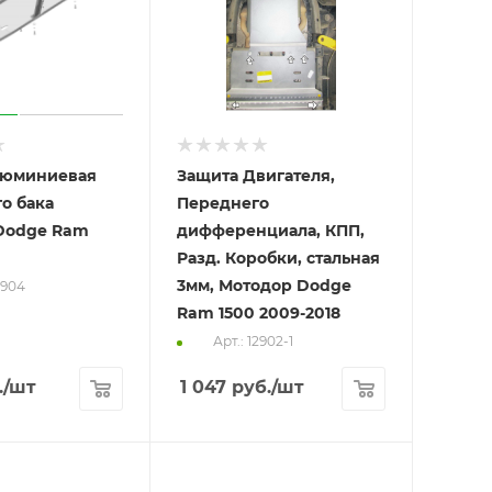
люминиевая
Защита Двигателя,
о бака
Переднего
Dodge Ram
дифференциала, КПП,
Разд. Коробки, стальная
3мм, Мотодор Dodge
2904
Ram 1500 2009-2018
Арт.: 12902-1
.
/шт
1 047
руб.
/шт