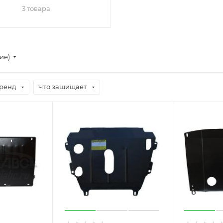
3 товара
ие)
ренд
Что защищает