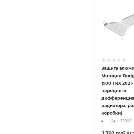
Защита алюм
Мотодор Dod
1500 TRX 2021-
переднего
дифференциал
радиатора, ра
коробки)
Арт.: 32908
1 792
руб.
/ш