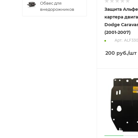
Обвес для
Защита Альфе
внедорожников
картера двига
Dodge Caravan
(2001-2007)
Арт.: ALF330
200
руб.
/шт