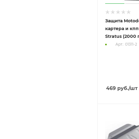
Защита Motod
картера и кп
Stratus (2000 
Арт.: 01311-2
469
руб.
/шт