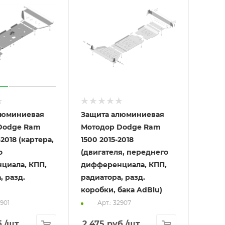
люминиевая
Защита алюминиевая
Dodge Ram
Мотодор Dodge Ram
2018 (картера,
1500 2015-2018
о
(двигателя, переднего
циала, КПП,
дифференциала, КПП,
, разд.
радиатора, разд.
коробки, бака AdBlu)
2901
Арт.: 32907
.
/шт
2 475
руб.
/шт