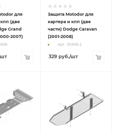
todor для
Защита Motodor для
 кпп (две
картера и кпп (две
dge Grand
части) Dodge Caravan
2000-2007)
(2001-2008)
0306
Арт.: 00306-2
/шт
329
руб.
/шт