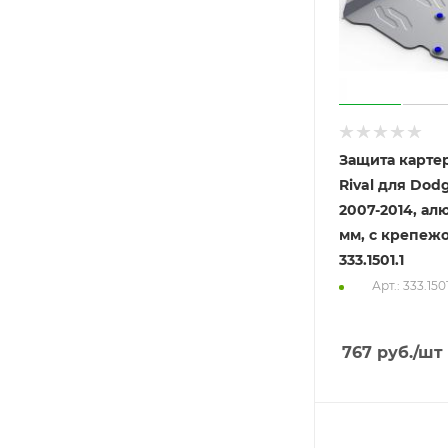
Защита карте
Rival для Dod
2007-2014, а
мм, с крепеж
333.1501.1
Арт.: 333.1501
767
руб.
/шт