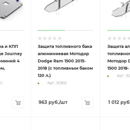
ра и КПП
Защита топливного бака
Защита а
ge Journey
алюминиевая Мотодор
топливног
люминий 4
Dodge Ram 1500 2015-
Мотодор 
ом,
2018 (с топливным баком
1500 2018-
120 л.)
Арт.: 3
.1
Арт.: 32902
963
руб.
/шт
1 012
руб