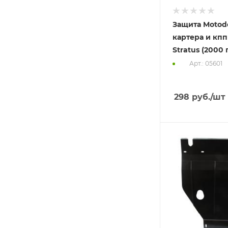
Защита Motod
картера и кп
Stratus (2000 
Арт.: 05601
298
руб.
/шт