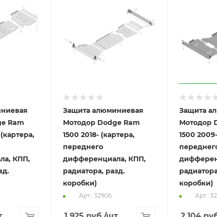
иниевая
Защита алюминиевая
Защита а
ge Ram
Мотодор Dodge Ram
Мотодор 
 (картера,
1500 2018- (картера,
1500 2009-
переднего
переднег
а, КПП,
дифференциала, КПП,
дифферен
зд.
радиатора, разд.
радиатора
коробки)
коробки)
Арт.: 32906
Арт.: 3
т
1 925
руб.
/шт
2 104
руб