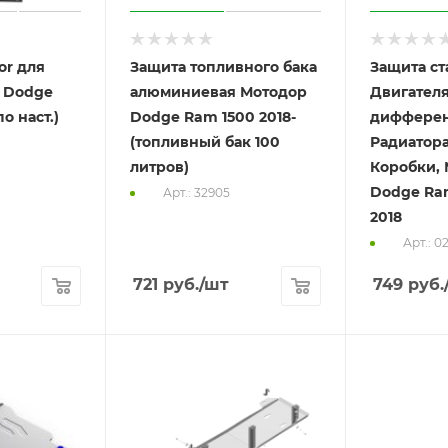
or для
Защита топливного бака
Защита ст
п Dodge
алюминиевая Мотодор
Двигателя
по наст.)
Dodge Ram 1500 2018-
дифферен
(топливный бак 100
Радиатора
литров)
Коробки,
Dodge Ram
Арт.: 32905
2018
Арт.: 0
721
руб.
/шт
749
руб.