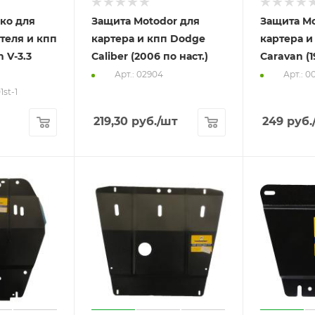
ко для
Защита Motodor для
Защита Mo
теля и кпп
картера и кпп Dodge
картера и
 V-3.3
Caliber (2006 по наст.)
Caravan (1
Арт.: 02904
Арт.: 0
1st-1
219,30
руб.
/шт
249
руб.