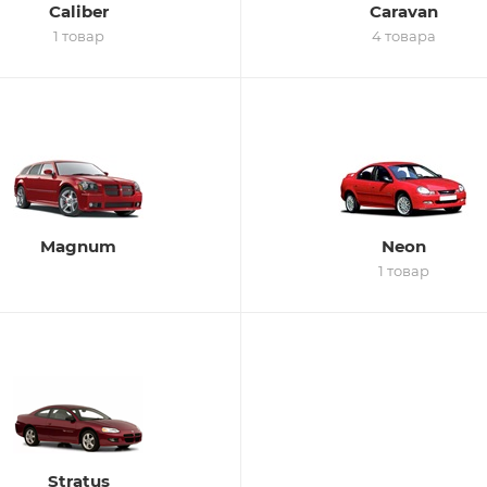
Caliber
Caravan
1 товар
4 товара
Magnum
Neon
1 товар
Stratus