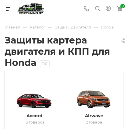
0
—
—
—
Главная
Каталог
Защиты двигателя
Honda
Защиты картера
двигателя и КПП для
Honda
110
Accord
Airwave
16 товаров
2 товара