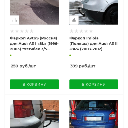
Фаркоп AvtoS (Россия)
Фаркоп Imiola
для Audi A3 I «8L» (1996-
(Польша) для Audi A3 II
2003) "хэтчбек 3/5
«8P» (2003-2012)
дверей"
"хэтчбек 3 двери"
250
руб.
/шт
399
руб.
/шт
В КОРЗИНУ
В КОРЗИНУ