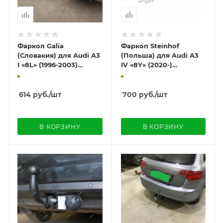
Фаркоп Galia
Фаркоп Steinhof
(Словакия) для Audi A3
(Польша) для Audi A3
I «8L» (1996-2003)
IV «8Y» (2020-)
"хэтчбек 3/5 дверей"
«хэтчбек/ седан»
614
руб.
/шт
700
руб.
/шт
В КОРЗИНУ
В КОРЗИНУ