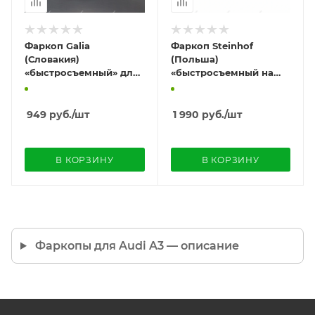
Фаркоп Galia
Фаркоп Steinhof
(Словакия)
(Польша)
«быстросъемный» для
«быстросъемный на
Audi A3 II «8P» (2003-
ключ» для Audi A3 IV
2012) «хэтчбек 3 двери»
«8Y» (2020-) "седан/
хэтчбек"
949
руб.
/шт
1 990
руб.
/шт
В КОРЗИНУ
В КОРЗИНУ
Фаркопы для Audi A3 — описание