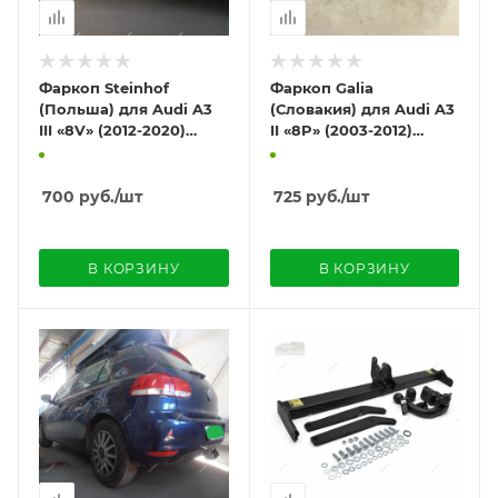
Фаркоп Steinhof
Фаркоп Galia
(Польша) для Audi A3
(Словакия) для Audi A3
III «8V» (2012-2020)
II «8P» (2003-2012)
"хэтчбек 3/5 дверей"
"Sportback (хэтчбек 5
дверей)"
700
руб.
/шт
725
руб.
/шт
В КОРЗИНУ
В КОРЗИНУ