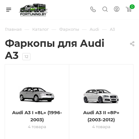
0
—
—
—
—
Главная
Каталог
Фаркопы
Audi
A3
Фаркопы для Audi
A3
12
Audi A3 I «8L» (1996-
Audi A3 II «8P»
2003)
(2003-2012)
4 товара
4 товара