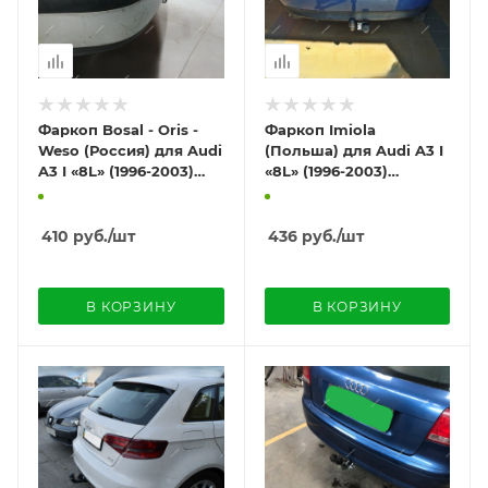
Фаркоп Bosal - Oris -
Фаркоп Imiola
Weso (Россия) для Audi
(Польша) для Audi A3 I
A3 I «8L» (1996-2003)
«8L» (1996-2003)
"хэтчбек 3/5 дверей"
"хэтчбек 3/5 дверей"
410
руб.
/шт
436
руб.
/шт
В КОРЗИНУ
В КОРЗИНУ