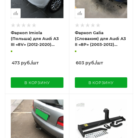
Фаркоп Imiola
Фаркоп Galia
(Польша) для Audi A3
(Словакия) для Audi A3
III «8V» (2012-2020)
II «8P» (2003-2012)
"седан/ кабриолет/
"хэтчбек 3 двери"
хэтчбек 3 двери"
473
руб.
/шт
603
руб.
/шт
В КОРЗИНУ
В КОРЗИНУ