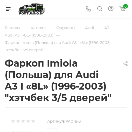
0
—
—
—
—
—
Главная
Каталог
Фаркопы
Audi
A3
—
Audi A3 I «8L» (1996-2003)
Фаркоп Imiola (Польша) для Audi A3 I «8L» (1996-2003)
"хэтчбек 3/5 дверей"
Фаркоп Imiola
(Польша) для Audi
A3 I «8L» (1996-2003)
"хэтчбек 3/5 дверей"
Артикул:
W.018-3