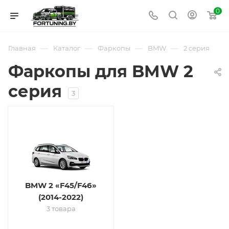
0
—
—
—
—
Главная
Каталог
Фаркопы
BMW
2 серия
Фаркопы для BMW 2
серия
3
BMW 2 «F45/F46»
(2014-2022)
3 товара