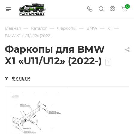
0
—
—
—
—
—
Главная
Каталог
Фаркопы
BMW
X1
BMW X1 «U11/U12» (2022-)
Фаркопы для BMW
X1 «U11/U12» (2022-)
1
ФИЛЬТР