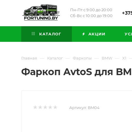
Пн-Пт с 9:00 до 20:00
+375
Сб-Вс с 10:00 до 19:00
КАТАЛОГ
АКЦИИ
УС
—
—
—
—
Главная
Каталог
Фаркопы
BMW
X1
Фаркоп AvtoS для BM
Артикул:
BM04