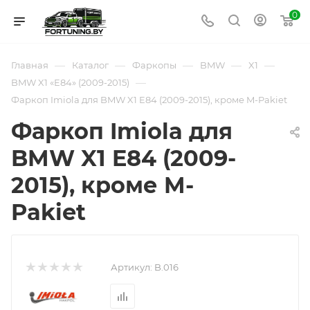
0
—
—
—
—
—
Главная
Каталог
Фаркопы
BMW
X1
—
BMW X1 «E84» (2009-2015)
Фаркоп Imiola для BMW X1 E84 (2009-2015), кроме M-Pakiet
Фаркоп Imiola для
BMW X1 E84 (2009-
2015), кроме M-
Pakiet
Артикул:
B.016