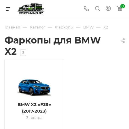
0
—
—
—
—
Главная
Каталог
Фаркопы
BMW
X2
Фаркопы для BMW
X2
3
BMW X2 «F39»
(2017-2023)
3 товара