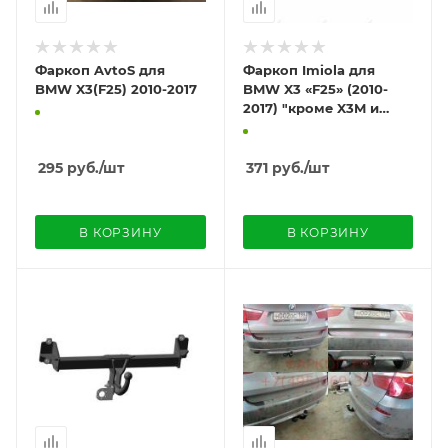
Фаркоп AvtoS для
Фаркоп Imiola для
BMW X3(F25) 2010-2017
BMW X3 «F25» (2010-
2017) "кроме X3M и
моделей с М-пакетом"
295
руб.
/шт
371
руб.
/шт
В КОРЗИНУ
В КОРЗИНУ