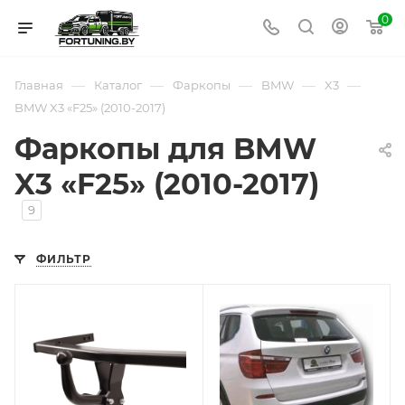
0
—
—
—
—
—
Главная
Каталог
Фаркопы
BMW
X3
BMW X3 «F25» (2010-2017)
Фаркопы для BMW
X3 «F25» (2010-2017)
9
ФИЛЬТР