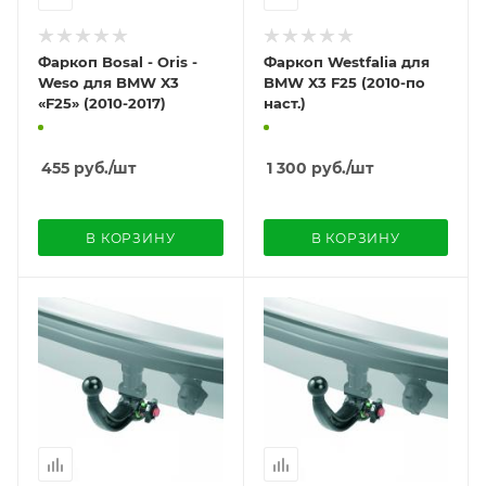
Фаркоп Bosal - Oris -
Фаркоп Westfalia для
Weso для BMW X3
BMW X3 F25 (2010-по
«F25» (2010-2017)
наст.)
455
руб.
/шт
1 300
руб.
/шт
В КОРЗИНУ
В КОРЗИНУ