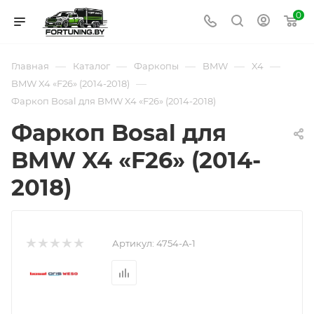
0
—
—
—
—
—
Главная
Каталог
Фаркопы
BMW
X4
—
BMW X4 «F26» (2014-2018)
Фаркоп Bosal для BMW X4 «F26» (2014-2018)
Фаркоп Bosal для
BMW X4 «F26» (2014-
2018)
Артикул:
4754-A-1