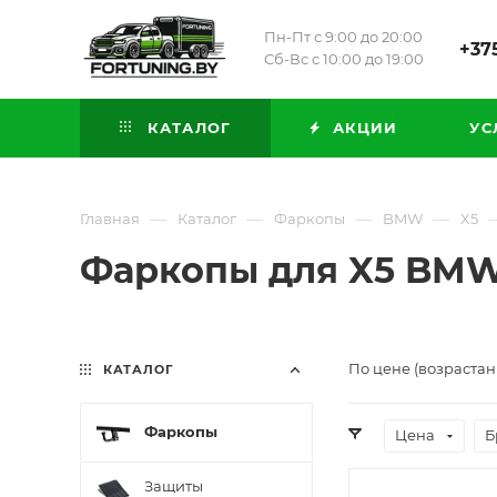
Пн-Пт с 9:00 до 20:00
+375
Сб-Вс с 10:00 до 19:00
КАТАЛОГ
АКЦИИ
УС
—
—
—
—
Главная
Каталог
Фаркопы
BMW
X5
Фаркопы для X5 BMW 
По цене (возрастан
КАТАЛОГ
Фаркопы
Цена
Б
Защиты