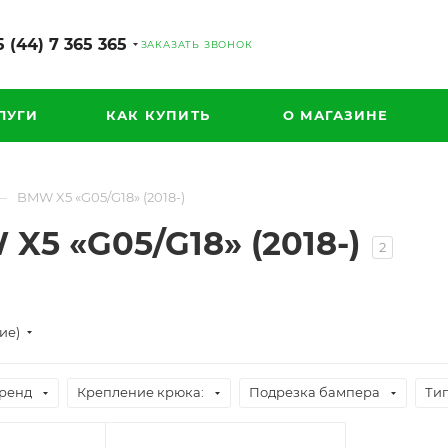
 (44) 7 365 365
ЗАКАЗАТЬ ЗВОНОК
ЛУГИ
КАК КУПИТЬ
О МАГАЗИНЕ
—
BMW X5 «G05/G18» (2018-)
X5 «G05/G18» (2018-)
2
ие)
ренд
Крепление крюка:
Подрезка бампера
Тип