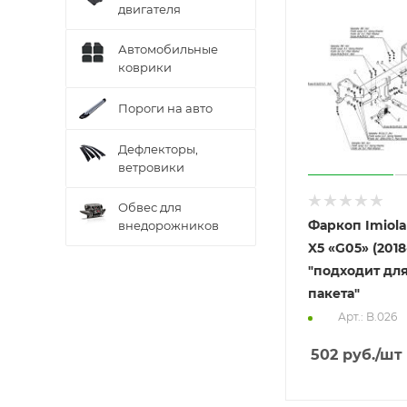
двигателя
Автомобильные
коврики
Пороги на авто
Дефлекторы,
ветровики
Обвес для
Фаркоп Imiol
внедорожников
X5 «G05» (2018-
"подходит для
пакета"
Арт.: B.026
502
руб.
/шт