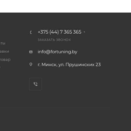
+375 (44) 7 365 365
ЗАКАЗАТЬ ЗВОНОК
аты
тавки
info@fortuning.by
товар
г. Минск, ул. Прушинских 23
т