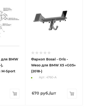
a для BMW
Фаркоп Bosal - Oris -
),
Weso для BMW X5 «G05»
 M-Sport
(2018-)
Арт.: 4760-A
670
руб.
/шт