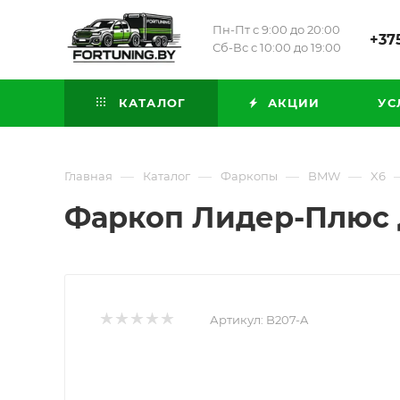
Пн-Пт с 9:00 до 20:00
+375
Сб-Вс с 10:00 до 19:00
КАТАЛОГ
АКЦИИ
УС
—
—
—
—
Главная
Каталог
Фаркопы
BMW
X6
Фаркоп Лидер-Плюс для
Артикул:
B207-A