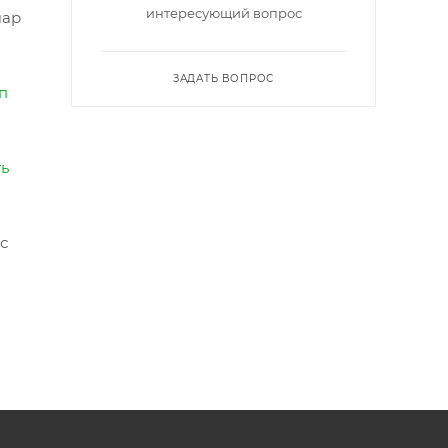
интересующий вопрос
шар
ЗАДАТЬ ВОПРОС
п
ть
с