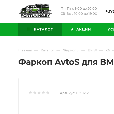
Пн-Пт с 9:00 до 20:00
+375
Сб-Вс с 10:00 до 19:00
КАТАЛОГ
АКЦИИ
УС
—
—
—
—
Главная
Каталог
Фаркопы
BMW
X6
Фаркоп AvtoS для BMW
Артикул:
BM02-2