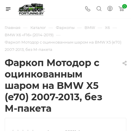
0
—
—
—
—
—
Главная
Каталог
Фаркопы
BMW
X6
—
BMW X6 «F16» (2014-2019)
Фаркоп Мотодор с оцинкованным шаром на BMW X5 (e70)
2007-2013, без М-пакета
Фаркоп Мотодор с
оцинкованным
шаром на BMW X5
(e70) 2007-2013, без
М-пакета