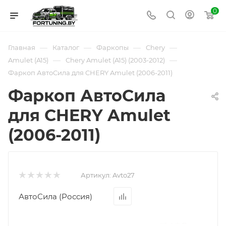
0
—
—
—
—
Главная
Каталог
Фаркопы
Chery
—
—
Amulet (A15)
Chery Amulet (A15) (2003-2012)
Фаркоп АвтоСила для CHERY Amulet (2006-2011)
Фаркоп АвтоСила
для CHERY Amulet
(2006-2011)
Артикул:
Avto27
АвтоСила (Россия)