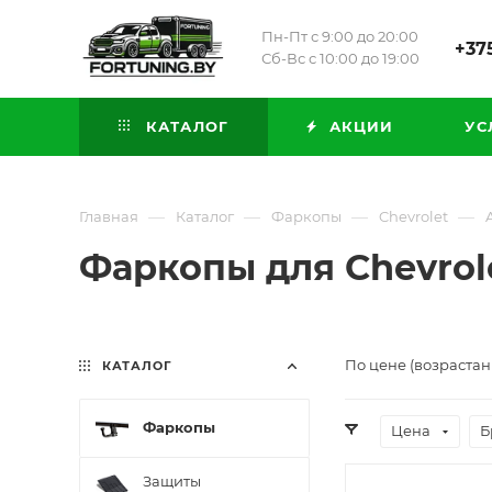
Пн-Пт с 9:00 до 20:00
+375
Сб-Вс с 10:00 до 19:00
КАТАЛОГ
АКЦИИ
УС
—
—
—
—
Главная
Каталог
Фаркопы
Chevrolet
Фаркопы для Chevrolet
По цене (возрастан
КАТАЛОГ
Фаркопы
Цена
Б
Защиты