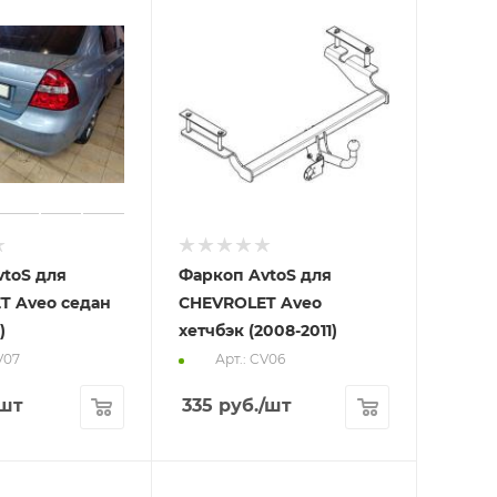
toS для
Фаркоп AvtoS для
T Aveo седан
CHEVROLET Aveo
)
хетчбэк (2008-2011)
V07
Арт.: CV06
/шт
335
руб.
/шт