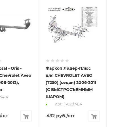
al - Oris -
Фаркоп Лидер-Плюс
Chevrolet Aveo
для CHEVROLET AVEO
006-2012),
(T250) (седан) 2006-2011
нг
(С БЫСТРОСЪЕМНЫМ
ШАРОМ)
254-A
Арт.: T-C207-BA
/шт
432
руб.
/шт