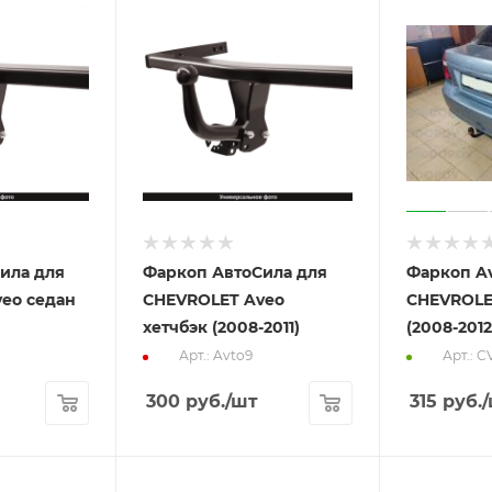
ила для
Фаркоп АвтоСила для
Фаркоп Av
eo седан
CHEVROLET Aveo
CHEVROLE
хетчбэк (2008-2011)
(2008-2012
Арт.: Avto9
Арт.: C
300
руб.
/шт
315
руб.