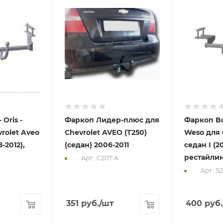
 Oris -
Фаркоп Лидер-плюс для
Фаркоп Bos
rolet Aveo
Chevrolet AVEO (T250)
Weso для 
-2012),
(седан) 2006-2011
седан I (2
рестайли
Арт.: C207-A
Арт.: 5
351
руб.
/шт
400
руб.