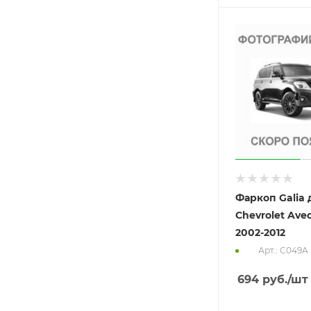
Фаркоп Galia 
Chevrolet Ave
2002-2012
Арт.: C049A
694
руб.
/шт