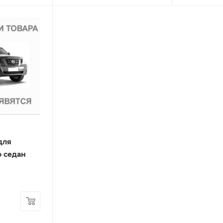
для
o седан