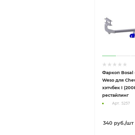
Фаркоп Bosal -
Weso для Chev
хэтчбек I (2008
рестайлинг
Арт.: 5257
340
руб.
/шт