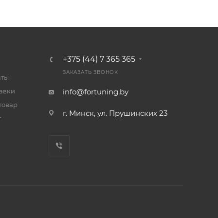
+375 (44) 7 365 365
ЗАКАЗАТЬ ЗВОНОК
аты
тавки
info@fortuning.by
товар
г. Минск, ул. Прушинских 23
т