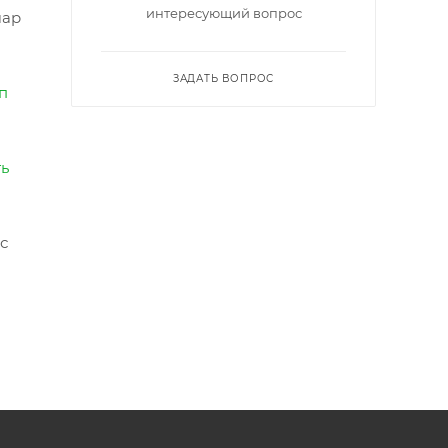
интересующий вопрос
шар
ЗАДАТЬ ВОПРОС
п
ть
с