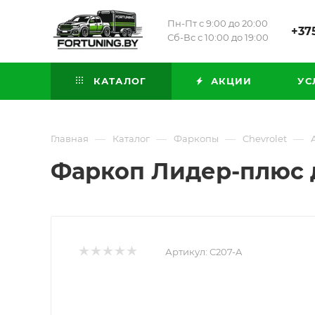
Пн-Пт с 9:00 до 20:00
+375
Сб-Вс с 10:00 до 19:00
КАТАЛОГ
АКЦИИ
УС
—
—
—
—
Главная
Каталог
Фаркопы
Chevrolet
Фаркоп Лидер-плюс дл
Артикул:
C207-A