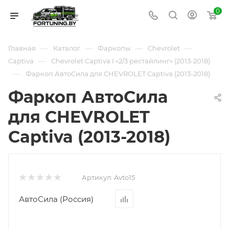
0
—
—
—
—
Главная
Каталог
Фаркопы
Chevrolet
—
Captiva
Chevrolet Captiva I «2/3 рестайлинг» (2013-2018)
—
Фаркоп АвтоСила для CHEVROLET Captiva (2013-2018)
Фаркоп АвтоСила
для CHEVROLET
Captiva (2013-2018)
Артикул:
Avto15
АвтоСила (Россия)