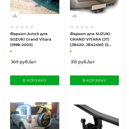
Фаркоп AvtoS для
Фаркоп для SUZUKI
SUZUKI Grand Vitara
GRAND VITARA (JT)
(1998-2005)
(JB420, JB424W) (5
дверей) 2005-... FC
305
руб.
/шт
315
руб.
/шт
В КОРЗИНУ
В КОРЗИНУ