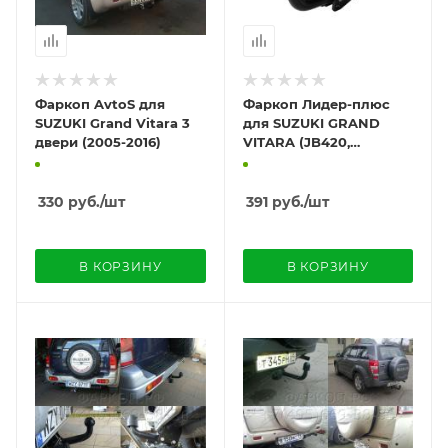
Фаркоп AvtoS для
Фаркоп Лидер-плюс
SUZUKI Grand Vitara 3
для SUZUKI GRAND
двери (2005-2016)
VITARA (JB420,
JB424W) (5 дверей)
2005-...
330
руб.
/шт
391
руб.
/шт
В КОРЗИНУ
В КОРЗИНУ