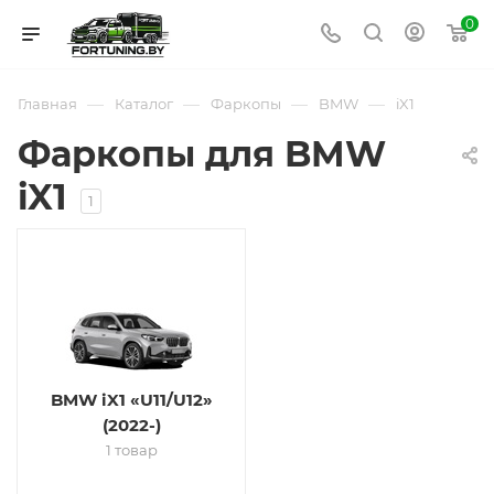
0
—
—
—
—
Главная
Каталог
Фаркопы
BMW
iX1
Фаркопы для BMW
iX1
1
BMW iX1 «U11/U12»
(2022-)
1 товар