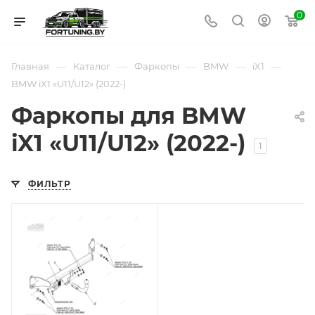
0
—
—
—
—
—
Главная
Каталог
Фаркопы
BMW
iX1
BMW iX1 «U11/U12» (2022-)
Фаркопы для BMW
iX1 «U11/U12» (2022-)
1
ФИЛЬТР